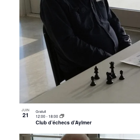
View
JUIN
Gratuit
21
12:00
-
18:00
Club d’échecs d’Aylmer