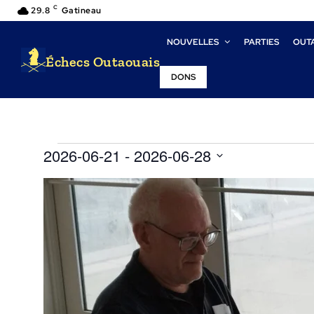
C
29.8
Gatineau
NOUVELLES
PARTIES
OUT
Échecs Outaouais
DONS
Évènements
2026-06-21
 - 
2026-06-28
Select
List
date.
of
events
in
Photo