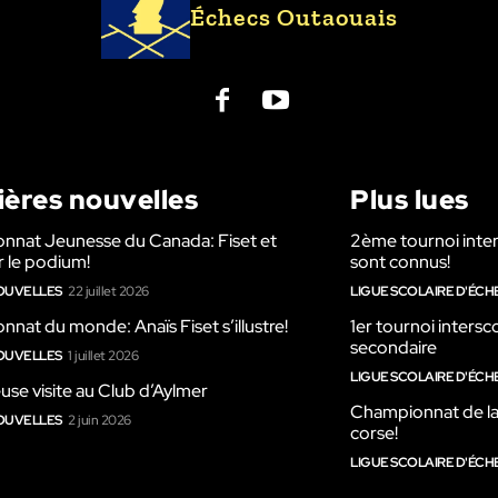
Échecs Outaouais
ières nouvelles
Plus lues
nnat Jeunesse du Canada: Fiset et
2ème tournoi inters
 le podium!
sont connus!
OUVELLES
22 juillet 2026
LIGUE SCOLAIRE D'ÉCH
nat du monde: Anaïs Fiset s’illustre!
1er tournoi intersco
secondaire
OUVELLES
1 juillet 2026
LIGUE SCOLAIRE D'ÉCH
euse visite au Club d’Aylmer
Championnat de la L
OUVELLES
2 juin 2026
corse!
LIGUE SCOLAIRE D'ÉCH