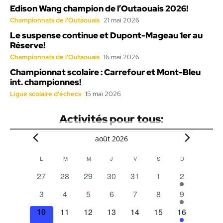
Edison Wang champion de l’Outaouais 2026!
Championnats de l'Outaouais
21 mai 2026
Le suspense continue et Dupont-Mageau 1er au
Réserve!
Championnats de l'Outaouais
16 mai 2026
Championnat scolaire : Carrefour et Mont-Bleu
int. championnes!
Ligue scolaire d'échecs
15 mai 2026
Activités pour tous:
Évènements
août 2026
L
LUNDI
M
MARDI
M
MERCREDI
J
JEUDI
V
VENDREDI
S
SAMEDI
D
DIMANCHE
Calendar
0
0
0
0
0
0
1
27
28
29
30
31
1
2
of
évènements
évènements
évènements
évènements
évènements
évènements
évènement
0
0
0
0
0
0
1
3
4
5
6
7
8
9
Évènements
évènements
évènements
évènements
évènements
évènements
évènements
évènement
0
0
0
0
0
0
1
10
11
12
13
14
15
16