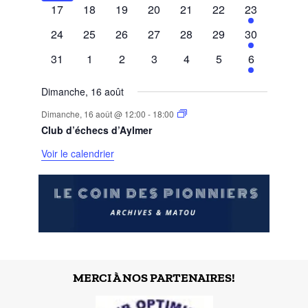
évènements
évènements
évènements
évènements
évènements
évènements
évènement
0
0
0
0
0
0
1
17
18
19
20
21
22
23
évènements
évènements
évènements
évènements
évènements
évènements
évènement
0
0
0
0
0
0
1
24
25
26
27
28
29
30
évènements
évènements
évènements
évènements
évènements
évènements
évènement
0
0
0
0
0
0
1
31
1
2
3
4
5
6
évènements
évènements
évènements
évènements
évènements
évènements
évènement
Dimanche, 16 août
Dimanche, 16 août @ 12:00
-
18:00
Club d’échecs d’Aylmer
Voir le calendrier
MERCI À NOS PARTENAIRES!