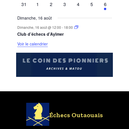
évènements
évènements
évènements
évènements
évènements
évènements
évènement
0
0
0
0
0
0
1
31
1
2
3
4
5
6
évènements
évènements
évènements
évènements
évènements
évènements
évènement
Dimanche, 16 août
Dimanche, 16 août @ 12:00
-
18:00
Club d’échecs d’Aylmer
Voir le calendrier
Échecs Outaouais