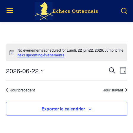
Échecs Outaouais
Évènements
No évènements scheduled for Lundi, 22 juin22, 2026. Jump to the
Notice
next upcoming évènements
.
for
Lundi,
2026-06-22
Év
Évène
Recherche
Jour
Vie
Choisir
22
Search
la
Nav
Jour précédent
Jour suivant
date.
juin22,
and
2026
Views
Exporter le calendrier
Naviga