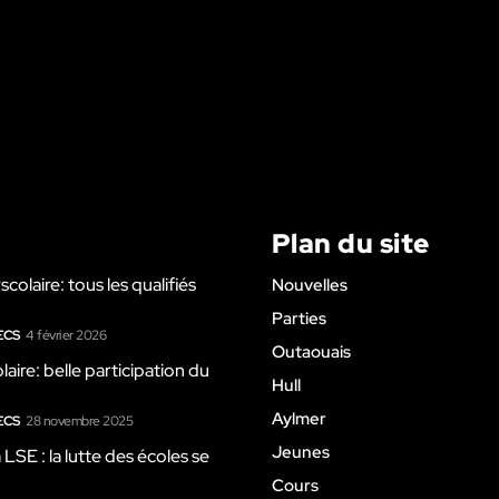
Plan du site
colaire: tous les qualifiés
Nouvelles
Parties
ECS
4 février 2026
Outaouais
laire: belle participation du
Hull
Aylmer
ECS
28 novembre 2025
Jeunes
SE : la lutte des écoles se
Cours