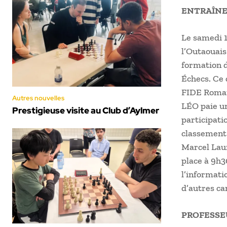
ENTRAÎNE
Le samedi 1
l’Outaouais
formation d
Échecs. Ce
FIDE Roman 
Autres nouvelles
LÉO paie u
Prestigieuse visite au Club d’Aylmer
participatio
classement 
Marcel Laur
place à 9h30
l’informatio
d’autres ca
PROFESSE