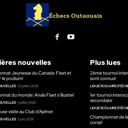
Échecs Outaouais
ières nouvelles
Plus lues
nnat Jeunesse du Canada: Fiset et
2ème tournoi inters
 le podium!
sont connus!
OUVELLES
22 juillet 2026
LIGUE SCOLAIRE D'ÉCH
nat du monde: Anaïs Fiset s’illustre!
1er tournoi intersco
secondaire
OUVELLES
1 juillet 2026
LIGUE SCOLAIRE D'ÉCH
euse visite au Club d’Aylmer
Championnat de la L
OUVELLES
2 juin 2026
corse!