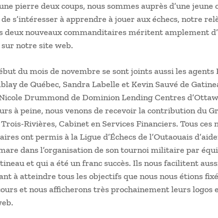
’une pierre deux coups, nous sommes auprès d’une jeune c
 de s’intéresser à apprendre à jouer aux échecs, notre rel
s deux nouveaux commanditaires méritent amplement d’a
 sur notre site web.
ébut du mois de novembre se sont joints aussi les agen
blay de Québec, Sandra Labelle et Kevin Sauvé de Gatine
icole Drummond de Dominion Lending Centres d’Ottawa. 
urs à peine, nous venons de recevoir la contribution du G
 Trois-Rivières, Cabinet en Services Financiers. Tous ces
res ont permis à la Ligue d’Échecs de l’Outaouais d’aide
mare dans l’organisation de son tournoi militaire par équi
tineau et qui a été un franc succès. Ils nous facilitent auss
ant à atteindre tous les objectifs que nous nous étions fix
cours et nous afficherons très prochainement leurs logos e
web.