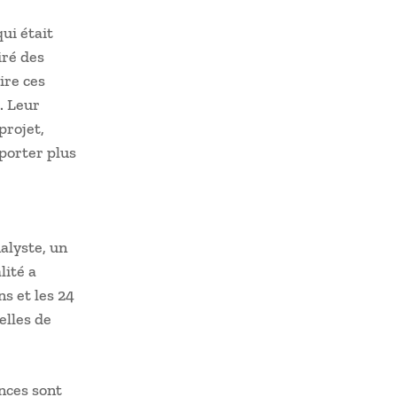
qui était
iré des
ire ces
. Leur
projet,
eporter plus
alyste, un
lité a
ns et les 24
elles de
ances sont