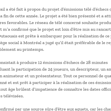
ail a été fait à propos du projet d’émissions télé d’échecs 
la fin de cette année. Le projet a été bien présenté et a att
s favorables. Le réseau de télé concerné souhaite produ
t m’a confirmé que le projet est loin d’être mis au rancart
utaouais est prête à embarquer pour la réalisation de ce 
iège social à Montréal a jugé qu’il était préférable de le r
ablement au printemps.
onsistait à produire 12 émissions d’échecs de 28 minutes
luant la participation de 24 joueurs, un descripteur, un an
un animateur et un présentateur. Tout ce personnel de qua
nné et est prêt à participer à la réalisation de ces émissio
tout âge brûlent d’impatience de connaître les dates offici
s télévisées.
confirmé par une source sûre d’être aux aguets, car les ch