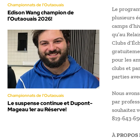
Championnats de l'Outaouais
Le program
Edison Wang champion de
plusieurs é
l’Outaouais 2026!
camps d’hiv
qu’au Relai
Clubs d’Éch
gratuitemen
pour les am
clubs et pa
parties ave
Nous avons 
Championnats de l'Outaouais
par profess
Le suspense continue et Dupont-
Mageau 1er au Réserve!
souhaitez 
819-643-650
À
PROPOS 