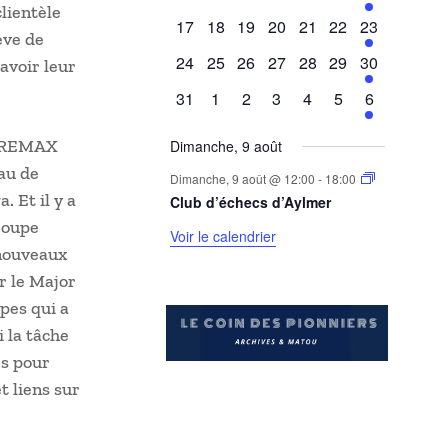
lientèle
évènements
évènements
évènements
évènements
évènements
évènements
évènement
0
0
0
0
0
0
1
17
18
19
20
21
22
23
ève de
évènements
évènements
évènements
évènements
évènements
évènements
évènement
0
0
0
0
0
0
1
24
25
26
27
28
29
30
voir leur
évènements
évènements
évènements
évènements
évènements
évènements
évènement
0
0
0
0
0
0
1
31
1
2
3
4
5
6
évènements
évènements
évènements
évènements
évènements
évènements
évènement
ts REMAX
Dimanche, 9 août
au de
Dimanche, 9 août @ 12:00
-
18:00
Et il y a
Club d’échecs d’Aylmer
roupe
Voir le calendrier
 nouveaux
r le Major
pes qui a
i la tâche
és pour
t liens sur