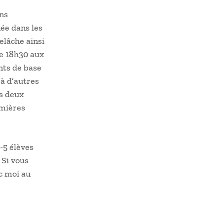
ns
née dans les
elâche ainsi
de 18h30 aux
nts de base
à d’autres
es deux
emières
-5 élèves
 Si vous
c moi au