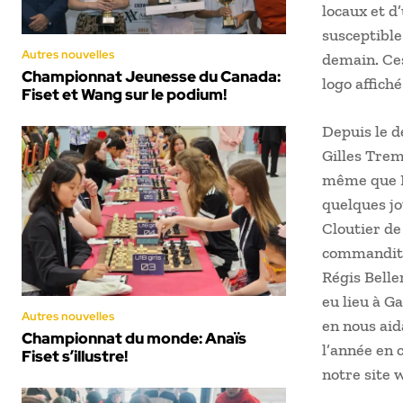
locaux et d
susceptible
Autres nouvelles
demain. Ce
Championnat Jeunesse du Canada:
logo affiché
Fiset et Wang sur le podium!
Depuis le d
Gilles Trem
même que N
quelques jo
Cloutier de
commanditai
Régis Belle
eu lieu à Ga
Autres nouvelles
en nous aid
Championnat du monde: Anaïs
l’année en 
Fiset s’illustre!
notre site 