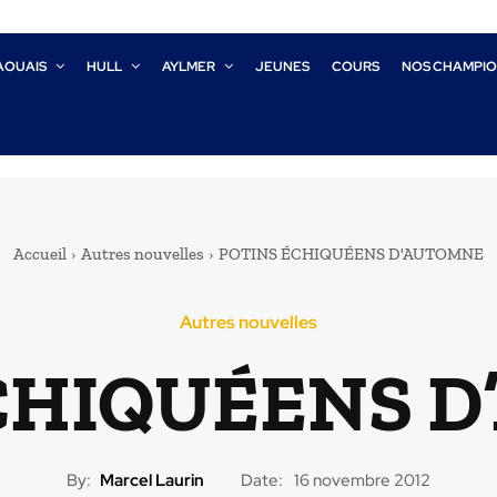
AOUAIS
HULL
AYLMER
JEUNES
COURS
NOS CHAMPI
Accueil
Autres nouvelles
POTINS ÉCHIQUÉENS D'AUTOMNE
Autres nouvelles
CHIQUÉENS 
By:
Marcel Laurin
Date:
16 novembre 2012