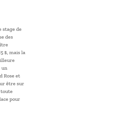
e stage de
se des
ître
5 $, mais la
illeure
r un
d Rose et
ur être sur
 toute
place pour