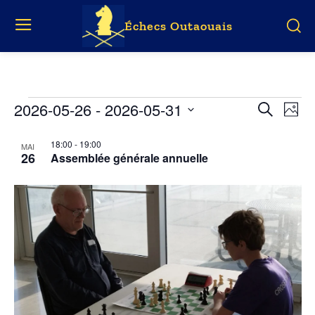
Échecs Outaouais
Évènements
2026-05-26
 - 
2026-05-31
Év
Évène
Recherche
Photo
Vie
Select
Search
List
date.
18:00
-
19:00
MAI
Nav
26
Assemblée générale annuelle
and
of
Views
events
Naviga
in
Photo
View