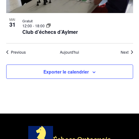
MAI
Gratuit
31
12:00
-
18:00
Club d’échecs d’Aylmer
Évènements
Évène
Previous
Aujourd'hui
Next
Exporter le calendrier