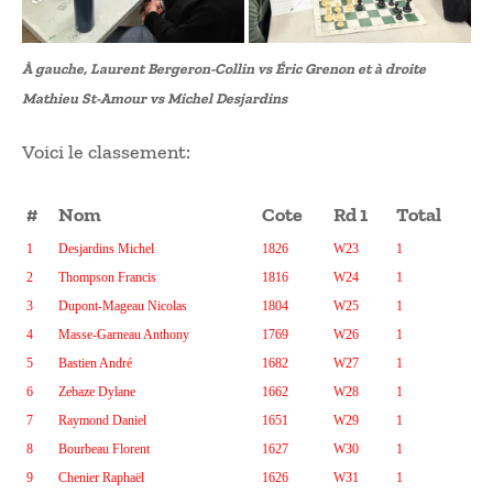
À gauche, Laurent Bergeron-Collin vs Éric Grenon et à droite
Mathieu St-Amour vs Michel Desjardins
Voici le classement:
#
Nom
Cote
Rd 1
Total
1
Desjardins Michel
1826
W23
1
2
Thompson Francis
1816
W24
1
3
Dupont-Mageau Nicolas
1804
W25
1
4
Masse-Garneau Anthony
1769
W26
1
5
Bastien André
1682
W27
1
6
Zebaze Dylane
1662
W28
1
7
Raymond Daniel
1651
W29
1
8
Bourbeau Florent
1627
W30
1
9
Chenier Raphaël
1626
W31
1