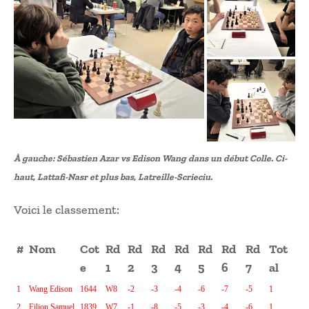
À gauche: Sébastien Azar vs Edison Wang dans un début Colle. Ci-
haut, Lattafi-Nasr et plus bas, Latreille-Scrieciu.
Voici le classement:
#
Nom
Cot
Rd
Rd
Rd
Rd
Rd
Rd
Rd
Tot
e
1
2
3
4
5
6
7
al
1
Wang Edison
1644
W8
-2
-3
-4
-6
-7
-5
1
2
Filion Samuel
1839
W7
-1
-8
-5
-3
-4
-6
1