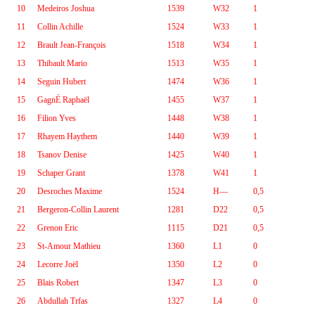
10
Medeiros Joshua
1539
W32
1
11
Collin Achille
1524
W33
1
12
Brault Jean-François
1518
W34
1
13
Thibault Mario
1513
W35
1
14
Seguin Hubert
1474
W36
1
15
GagnÉ Raphaël
1455
W37
1
16
Filion Yves
1448
W38
1
17
Rhayem Haythem
1440
W39
1
18
Tsanov Denise
1425
W40
1
19
Schaper Grant
1378
W41
1
20
Desroches Maxime
1524
H—
0,5
21
Bergeron-Collin Laurent
1281
D22
0,5
22
Grenon Eric
1115
D21
0,5
23
St-Amour Mathieu
1360
L1
0
24
Lecorre Joël
1350
L2
0
25
Blais Robert
1347
L3
0
26
Abdullah Trfas
1327
L4
0