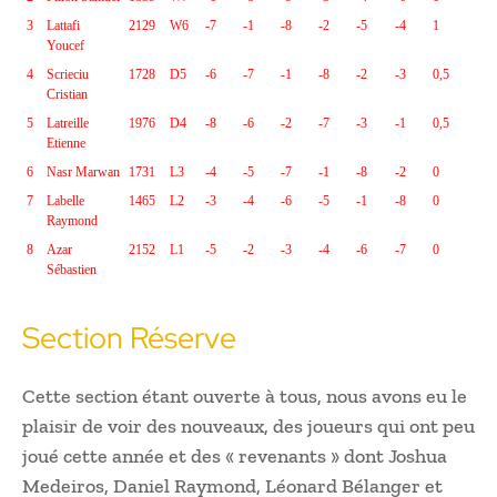
3
Lattafi
2129
W6
-7
-1
-8
-2
-5
-4
1
Youcef
4
Scrieciu
1728
D5
-6
-7
-1
-8
-2
-3
0,5
Cristian
5
Latreille
1976
D4
-8
-6
-2
-7
-3
-1
0,5
Etienne
6
Nasr Marwan
1731
L3
-4
-5
-7
-1
-8
-2
0
7
Labelle
1465
L2
-3
-4
-6
-5
-1
-8
0
Raymond
8
Azar
2152
L1
-5
-2
-3
-4
-6
-7
0
Sébastien
Section Réserve
Cette section étant ouverte à tous, nous avons eu le
plaisir de voir des nouveaux, des joueurs qui ont peu
joué cette année et des « revenants » dont Joshua
Medeiros, Daniel Raymond, Léonard Bélanger et