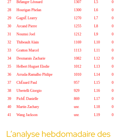
27
Bélanger Léonard
1307
L5
0
28
Hourigan Phelan
1300
L6
0
29
GagnÉ Learry
1270
L7
0
30
Arcand Pierre
1255
L8
0
31
Noumsi Joel
1212
L9
0
32
Thibeault Alain
1169
L10
0
33
Gratton Marcel
1113
L11
0
34
Desmarais Zacharie
1082
L12
0
35
Helbert Huguet Elodie
1012
L13
0
36
Arruda-Ramalho Philipe
1010
L14
0
37
ChÉnard Paul
957
L15
0
38
Ubertelli Giorgio
929
L16
0
39
PichÉ Danielle
869
L17
0
40
Martin Zachary
unr.
L18
0
41
Wang Jackson
unr.
L19
0
L’analyse hebdomadaire des