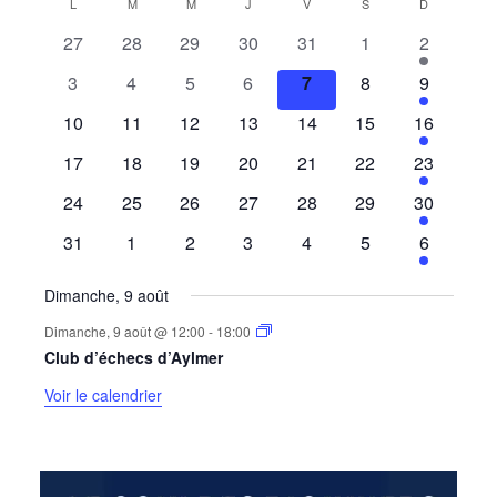
L
LUNDI
M
MARDI
M
MERCREDI
J
JEUDI
V
VENDREDI
S
SAMEDI
D
DIMANCHE
Calendar
0
0
0
0
0
0
1
27
28
29
30
31
1
2
of
évènements
évènements
évènements
évènements
évènements
évènements
évènemen
0
0
0
0
0
0
1
3
4
5
6
7
8
9
Évènements
évènements
évènements
évènements
évènements
évènements
évènements
évènemen
0
0
0
0
0
0
1
10
11
12
13
14
15
16
évènements
évènements
évènements
évènements
évènements
évènements
évènemen
0
0
0
0
0
0
1
17
18
19
20
21
22
23
évènements
évènements
évènements
évènements
évènements
évènements
évènemen
0
0
0
0
0
0
1
24
25
26
27
28
29
30
évènements
évènements
évènements
évènements
évènements
évènements
évènemen
0
0
0
0
0
0
1
31
1
2
3
4
5
6
évènements
évènements
évènements
évènements
évènements
évènements
évènemen
Dimanche, 9 août
Dimanche, 9 août @ 12:00
-
18:00
Club d’échecs d’Aylmer
Voir le calendrier