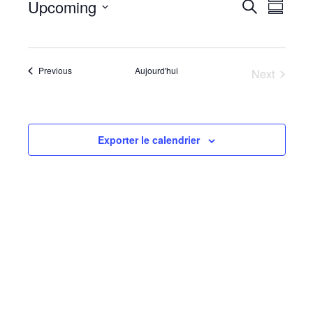
Upcoming
Évèn
Évèneme
Recherche
Summar
View
Select
Search
date.
Navig
and
Évènements
Previous
Aujourd'hui
Next
Views
Évènemen
Navigati
Exporter le calendrier