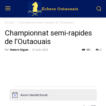
Échecs Outaouais
Accueil
Championnat semi-rapides de l'Outaouais
Championnat semi-rapides
de l’Outaouais
Par
Hubert Séguin
-
23 août 2024
581
0
Évènements
Aucun résultat trouvé.
Notice