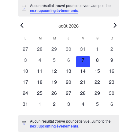
Évènements
Aucun résultat trouvé pour cette vue. Jump to the
Notice
next upcoming évènements
.
août 2026
L
LUNDI
M
MARDI
M
MERCREDI
J
JEUDI
V
VENDREDI
S
SAMEDI
D
DIMANCHE
Calendar
0
0
0
0
0
0
0
27
28
29
30
31
1
2
of
évènements
évènements
évènements
évènements
évènements
évènements
évènements
0
0
0
0
0
0
0
3
4
5
6
7
8
9
Évènements
évènements
évènements
évènements
évènements
évènements
évènements
évènements
0
0
0
0
0
0
0
10
11
12
13
14
15
16
évènements
évènements
évènements
évènements
évènements
évènements
évènements
0
0
0
0
0
0
0
17
18
19
20
21
22
23
évènements
évènements
évènements
évènements
évènements
évènements
évènements
0
0
0
0
0
0
0
24
25
26
27
28
29
30
évènements
évènements
évènements
évènements
évènements
évènements
évènements
0
0
0
0
0
0
0
31
1
2
3
4
5
6
évènements
évènements
évènements
évènements
évènements
évènements
évènements
Aucun résultat trouvé pour cette vue. Jump to the
Notice
next upcoming évènements
.