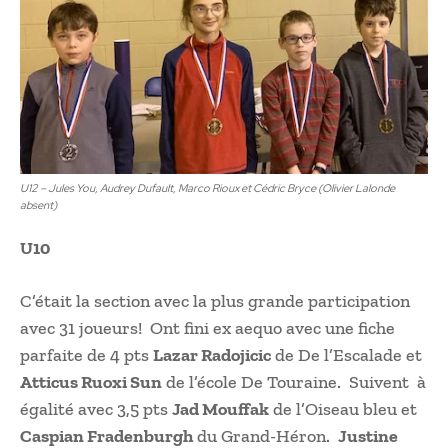
U12 – Jules You, Audrey Dufault, Marco Rioux et Cédric Bryce (Olivier Lalonde
absent)
U10
C’était la section avec la plus grande participation
avec 31 joueurs! Ont fini ex aequo avec une fiche
parfaite de 4 pts
Lazar Radojicic
de De l’Escalade et
Atticus Ruoxi Sun
de l’école De Touraine. Suivent à
égalité avec 3,5 pts
Jad Mouffak
de l’Oiseau bleu et
Caspian Fradenburgh
du Grand-Héron.
Justine