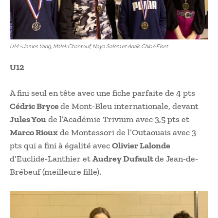
U14 -James Yang, Malek Chantouf, Naya Salem et Anaïs Chloé Fiset
U12
A fini seul en tête avec une fiche parfaite de 4 pts
Cédric Bryce
de Mont-Bleu internationale, devant
Jules You
de l’Académie Trivium avec 3,5 pts et
Marco Rioux
de Montessori de l’Outaouais avec 3
pts qui a fini à égalité avec
Olivier Lalonde
d’Euclide-Lanthier et
Audrey Dufault
de Jean-de-
Brébeuf (meilleure fille).