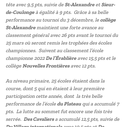
tête avec 9,5 pts, suivie de
St-Alexandre
et
Sieur-
de-Coulonge
à égalité à 9 pts. Grâce à sa belle
performance au tournoi du 3 décembre, le
collège
St-Alexandre
maintient une forte avance au
classement général avec 26 pts avant le tournoi du
25 mars où seront remis les trophées des écoles
championnes. Suivent au classement l’école
championne 2022
De l’Érablière
avec 15,5 pts et le
collège
Nouvelles Frontières
avec 12 pts.
Au niveau primaire, 25 écoles étaient dans la
course, dont 5 qui en étaient à leur première
participation cette année, dont la très belle
performance de l’école
du Plateau
qui a accumulé 7
pts. La lutte au sommet fut encore une fois très
serrée.
Des Cavaliers
a accumulé 12,5 pts, suivie de
Du Village internationale
avec 10,5 pts et
De