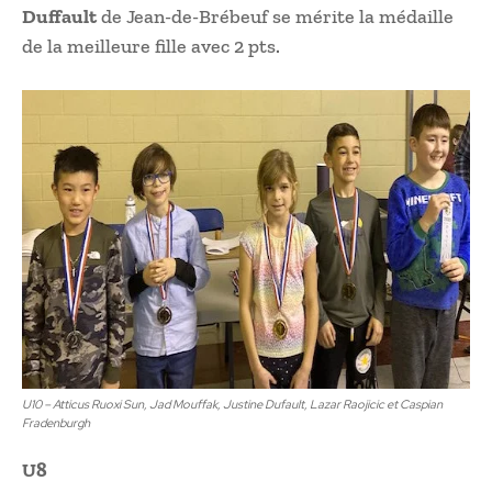
Duffault
de Jean-de-Brébeuf se mérite la médaille
de la meilleure fille avec 2 pts.
U10 – Atticus Ruoxi Sun, Jad Mouffak, Justine Dufault, Lazar Raojicic et Caspian
Fradenburgh
U8