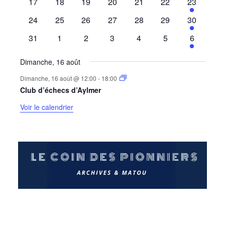
0
0
0
0
0
0
1
17
18
19
20
21
22
23
évènements
évènements
évènements
évènements
évènements
évènements
évènemen
0
0
0
0
0
0
1
24
25
26
27
28
29
30
évènements
évènements
évènements
évènements
évènements
évènements
évènemen
0
0
0
0
0
0
1
31
1
2
3
4
5
6
évènements
évènements
évènements
évènements
évènements
évènements
évènemen
Dimanche, 16 août
Dimanche, 16 août @ 12:00
-
18:00
Club d’échecs d’Aylmer
Voir le calendrier