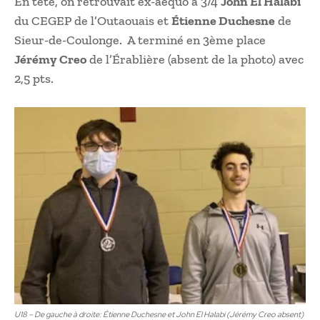
En tête, on retrouvait ex-aequo à 3/4
John El Halabi
du CEGEP de l’Outaouais et
Étienne Duchesne
de
Sieur-de-Coulonge. A terminé en 3ème place
Jérémy Creo
de l’Érablière (absent de la photo) avec
2,5 pts.
U18 – De gauche à droite: Étienne Duchesne et John El Halabi (Jérémy Creo absent)