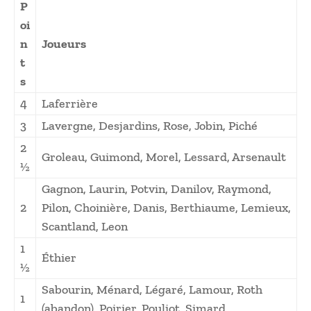
P
oi
n
Joueurs
t
s
4
Laferrière
3
Lavergne, Desjardins, Rose, Jobin, Piché
2
Groleau, Guimond, Morel, Lessard, Arsenault
½
Gagnon, Laurin, Potvin, Danilov, Raymond,
2
Pilon, Choinière, Danis, Berthiaume, Lemieux,
Scantland, Leon
1
Éthier
½
Sabourin, Ménard, Légaré, Lamour, Roth
1
(abandon), Poirier, Pouliot, Simard