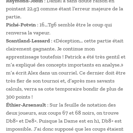
Raymond-Jobin
: Daniel a sans doute raison en
pointant 22.g3 comme étant l’erreur majeure de la
partie.
Piché-Potvin
: 16…Tg6 semble être le coup qui
renversa la vapeur.
Scantland-Lessard
: «Déception… cette partie était
clairement gagnante. Je continue mon
apprentissage toutefois ! Patrick a été très gentil et
m’a expliqué des concepts importants en analyse.»
m’a écrit Alex dans un courriel. Ce dernier doit être
très fier de son tournoi et, d’après mes savants
calculs, verra sa cote temporaire bondir de plus de
300 points !
Éthier-Arsenault
: Sur la feuille de notation des
deux joueurs, aux coups 67 et 68 noirs, on trouve
Db8+ et De8+. Puisque la Dame est en h1, Db8+ est
impossible. J’ai donc supposé que les coups étaient