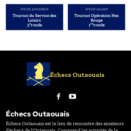
Article précédent
Article suivant
Tournoi du Service des
Tournoi Opération Nez
Loisirs
Rouge
e
re
3
ronde
1
ronde
Échecs Outaouais
Échecs Outaouais
Échecs Outaouais est le lieu de rencontre des amateurs
d'échecs de l'Outaouais. Comprend les activités de la