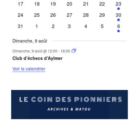
0
0
0
0
0
0
1
17
18
19
20
21
22
23
évènements
évènements
évènements
évènements
évènements
évènements
évènemen
0
0
0
0
0
0
1
24
25
26
27
28
29
30
évènements
évènements
évènements
évènements
évènements
évènements
évènemen
0
0
0
0
0
0
1
31
1
2
3
4
5
6
évènements
évènements
évènements
évènements
évènements
évènements
évènemen
Dimanche, 9 août
Dimanche, 9 août @ 12:00
-
18:00
Club d’échecs d’Aylmer
Voir le calendrier