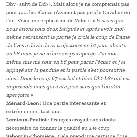
Db7+ suivi de Dd7+. Mais alors je ne comprenais pas
pourquoi les Blancs n’avaient pas pris le Cavalier en
l’air. Voici une explication de Valori : «
Je crois que
nous étions tous deux fatigués et après avoir moi-
même retranscrit la partie je crois le coup de Dame
de Yves a dévié de sa trajectoire en h1 pour aboutir
en b8 mais je ne m’en suis pas aperçu. J’ai moi-
même mis ma tour en b6 pour parer l’échec et j’ai
appuyé sur la pendule et la partie s’est poursuivie
ainsi. Donc le coup 67 est bel et bien Dh1-b8+ qui est
impossible mais qui a été joué sans que l’on s’en
aperçoive.
»
Ménard-Leon
: Une partie intéressante et
extrêmement tactique.
Lemieux-Pouliot
: François croyait sans doute
nécessaire de donner la qualité au 23e coup.
Sabourin-Choinière
: Cela prend une certaine dose