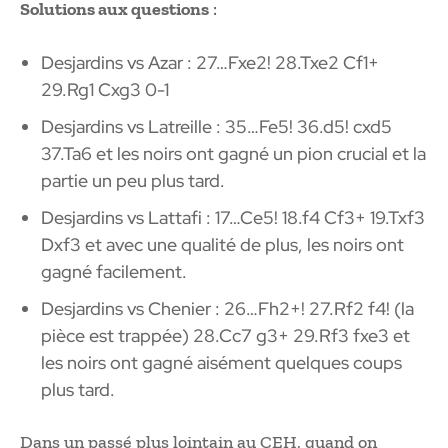
Solutions aux questions
:
Desjardins vs Azar : 27…Fxe2! 28.Txe2 Cf1+
29.Rg1 Cxg3 0-1
Desjardins vs Latreille : 35…Fe5! 36.d5! cxd5
37.Ta6 et les noirs ont gagné un pion crucial et la
partie un peu plus tard.
Desjardins vs Lattafi : 17…Ce5! 18.f4 Cf3+ 19.Txf3
Dxf3 et avec une qualité de plus, les noirs ont
gagné facilement.
Desjardins vs Chenier : 26…Fh2+! 27.Rf2 f4! (la
pièce est trappée) 28.Cc7 g3+ 29.Rf3 fxe3 et
les noirs ont gagné aisément quelques coups
plus tard.
Dans un passé plus lointain au CEH, quand on