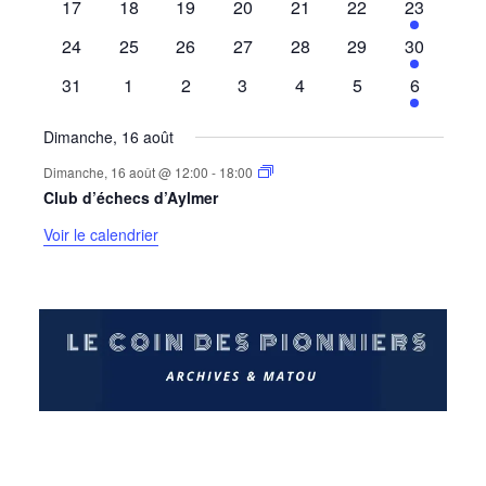
0
0
0
0
0
0
1
17
18
19
20
21
22
23
évènements
évènements
évènements
évènements
évènements
évènements
évènemen
0
0
0
0
0
0
1
24
25
26
27
28
29
30
évènements
évènements
évènements
évènements
évènements
évènements
évènemen
0
0
0
0
0
0
1
31
1
2
3
4
5
6
évènements
évènements
évènements
évènements
évènements
évènements
évènemen
Dimanche, 16 août
Dimanche, 16 août @ 12:00
-
18:00
Club d’échecs d’Aylmer
Voir le calendrier