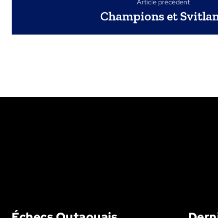
Article précédent
Champions et Svitla
Échecs Outaouais
Dern