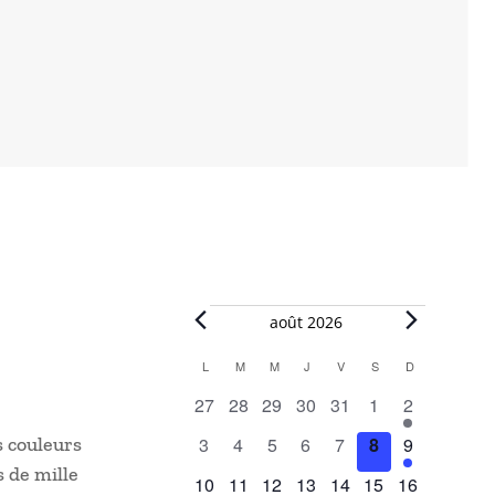
Évènements
août 2026
L
LUNDI
M
MARDI
M
MERCREDI
J
JEUDI
V
VENDREDI
S
SAMEDI
D
DIMANCHE
Calendar
0
0
0
0
0
0
1
27
28
29
30
31
1
2
of
évènements
évènements
évènements
évènements
évènements
évènements
évènement
0
0
0
0
0
0
1
s couleurs
3
4
5
6
7
8
9
Évènements
évènements
évènements
évènements
évènements
évènements
évènements
évènement
s de mille
0
0
0
0
0
0
1
10
11
12
13
14
15
16