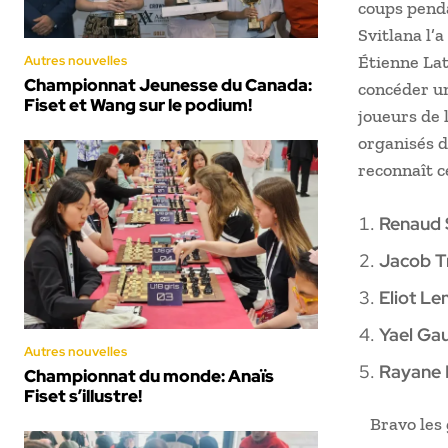
coups penda
Svitlana l’
Étienne Lat
Autres nouvelles
Championnat Jeunesse du Canada:
concéder un
Fiset et Wang sur le podium!
joueurs de 
organisés d
reconnaît c
Renaud 
Jacob T
Eliot Le
Yael Ga
Autres nouvelles
Rayane 
Championnat du monde: Anaïs
Fiset s’illustre!
Bravo les 