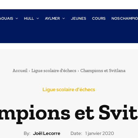
AOUAIS
HULL
AYLMER
JEUNES
COURS
NOS CHAMPI
Accueil
Ligue scolaire d'échecs
Champions et Svitlana
Ligue scolaire d'échecs
mpions et Svit
By:
Joël Lecorre
Date:
1 janvier 2020