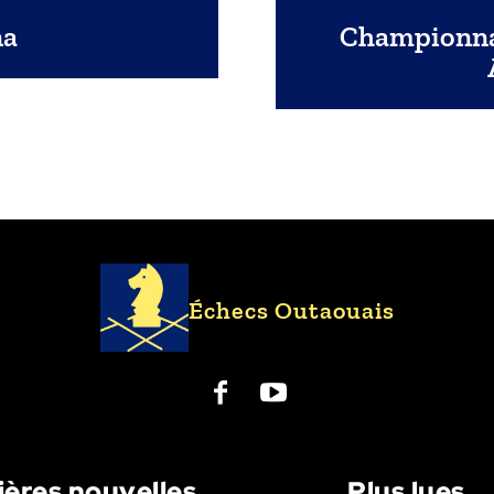
na
Championnat
Échecs Outaouais
ières nouvelles
Plus lues