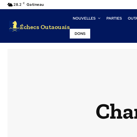
C
28.2
Gatineau
NOUVELLES
PARTIES
OUT
Échecs Outaouais
DONS
Cha