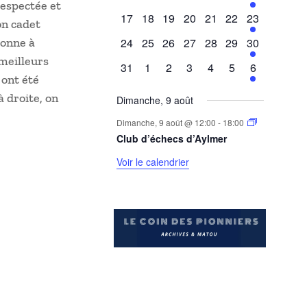
respectée et
évènements
évènements
évènements
évènements
évènements
évènements
évènement
0
0
0
0
0
0
1
17
18
19
20
21
22
23
on cadet
évènements
évènements
évènements
évènements
évènements
évènements
évènement
0
0
0
0
0
0
1
ionne à
24
25
26
27
28
29
30
évènements
évènements
évènements
évènements
évènements
évènements
évènement
 meilleurs
0
0
0
0
0
0
1
31
1
2
3
4
5
6
 ont été
évènements
évènements
évènements
évènements
évènements
évènements
évènement
 droite, on
Dimanche, 9 août
Dimanche, 9 août @ 12:00
-
18:00
Club d’échecs d’Aylmer
Voir le calendrier