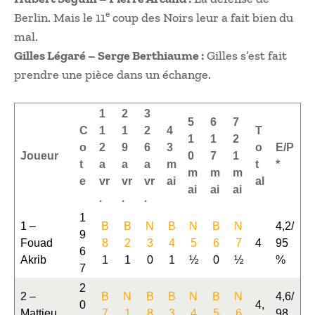
e
Berlin. Mais le 11
coup des Noirs leur a fait bien du
mal.
Gilles Légaré – Serge Berthiaume :
Gilles s’est fait
prendre une pièce dans un échange.
1
2
3
5
6
7
C
1
1
2
4
T
1
1
2
o
2
9
6
3
o
E/P
Joueur
0
7
1
t
a
a
a
m
t
*
m
m
m
e
vr
vr
vr
ai
al
ai
ai
ai
.
.
.
1
1 –
B
B
N
B
N
B
N
4,2/
9
Fouad
8
2
3
4
5
6
7
4
95
6
Akrib
1
1
0
1
½
0
½
%
7
2
2 –
B
N
B
B
N
B
N
4,6/
0
4,
Mattieu
7
1
8
3
4
5
6
98