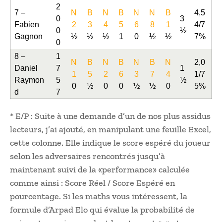
2
7 –
N
B
N
B
N
N
B
4,5
0
3
Fabien
2
3
4
5
6
8
1
4/7
0
½
Gagnon
½
½
½
1
0
½
½
7%
0
8 –
1
N
B
N
B
N
B
N
2,0
Daniel
7
1
1
5
2
6
3
7
4
1/7
Raymon
5
½
0
½
0
0
½
½
0
5%
d
7
* E/P : Suite à une demande d’un de nos plus assidus
lecteurs, j’ai ajouté, en manipulant une feuille Excel,
cette colonne. Elle indique le score espéré du joueur
selon les adversaires rencontrés jusqu’à
maintenant suivi de la «performance» calculée
comme ainsi : Score Réel / Score Espéré en
pourcentage. Si les maths vous intéressent, la
formule d’Arpad Elo qui évalue la probabilité de