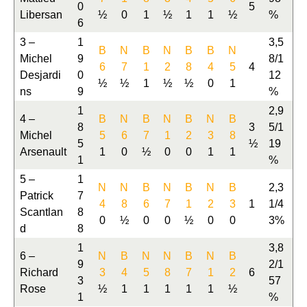
0
5
Libersan
½
0
1
½
1
1
½
%
6
3 –
1
3,5
B
N
B
N
B
B
N
Michel
9
8/1
6
7
1
2
8
4
5
4
Desjardi
0
12
½
½
1
½
½
0
1
ns
9
%
1
2,9
4 –
B
N
B
N
B
N
B
8
3
5/1
Michel
5
6
7
1
2
3
8
5
½
19
Arsenault
1
0
½
0
0
1
1
1
%
5 –
1
N
N
B
N
B
N
B
2,3
Patrick
7
4
8
6
7
1
2
3
1
1/4
Scantlan
8
0
½
0
0
½
0
0
3%
d
8
1
3,8
6 –
N
B
N
N
B
N
B
9
2/1
Richard
3
4
5
8
7
1
2
6
3
57
Rose
½
1
1
1
1
1
½
1
%