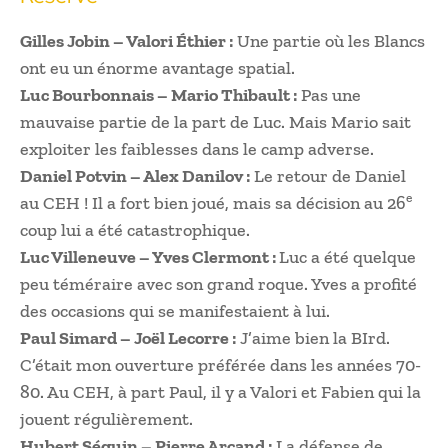
Gilles Jobin – Valori Éthier :
Une partie où les Blancs
ont eu un énorme avantage spatial.
Luc Bourbonnais – Mario Thibault :
Pas une
mauvaise partie de la part de Luc. Mais Mario sait
exploiter les faiblesses dans le camp adverse.
Daniel Potvin – Alex Danilov :
Le retour de Daniel
e
au CEH ! Il a fort bien joué, mais sa décision au 26
coup lui a été catastrophique.
Luc Villeneuve – Yves Clermont :
Luc a été quelque
peu téméraire avec son grand roque. Yves a profité
des occasions qui se manifestaient à lui.
Paul Simard – Joël Lecorre :
J’aime bien la BIrd.
C’était mon ouverture préférée dans les années 70-
80. Au CEH, à part Paul, il y a Valori et Fabien qui la
jouent régulièrement.
Hubert Séguin – Pierre Arcand :
La défense de