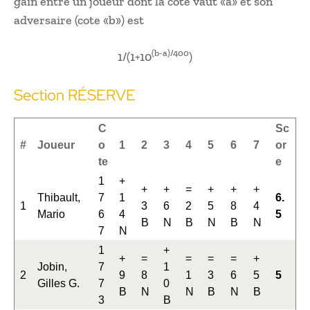
gain entre un joueur dont la cote vaut «a» et son
adversaire (cote «b») est
(b-a)/400
1/(1+10
)
Section RÉSERVE
C
Sc
#
Joueur
o
1
2
3
4
5
6
7
or
te
e
1
+
+
+
=
+
+
+
Thibault,
7
1
6.
1
3
6
2
5
8
4
Mario
6
4
5
B
N
B
N
B
N
7
N
1
+
+
=
=
=
=
+
Jobin,
7
1
2
9
8
1
3
6
5
5
Gilles G.
7
0
B
N
N
B
N
B
3
B