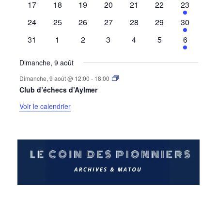
0
0
0
0
0
0
1
17
18
19
20
21
22
23
évènements
évènements
évènements
évènements
évènements
évènements
évènemen
0
0
0
0
0
0
1
24
25
26
27
28
29
30
évènements
évènements
évènements
évènements
évènements
évènements
évènemen
0
0
0
0
0
0
1
31
1
2
3
4
5
6
évènements
évènements
évènements
évènements
évènements
évènements
évènemen
Dimanche, 9 août
Dimanche, 9 août @ 12:00
-
18:00
Club d’échecs d’Aylmer
Voir le calendrier