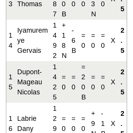
3
Thomas
8
0
0
0
3
0
5
7
B
N
1
+
Iyamurem
-
2
1
4
1
=
=
=
ye
6
X
.
4
9
8
0
0
0
Gervais
B
5
2
N
1
=
Dupont-
2
1
4
=
=
2
=
=
Mageau
X
.
5
2
0
0
0
0
0
Nicolas
5
5
B
1
+
-
2
1
Labrie
2
=
=
=
9
1
X
.
6
Dany
9
0
0
0