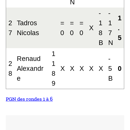
N
-
-
1
2
Tadros
=
=
=
1
1
X
.
7
Nicolas
0
0
0
8
7
5
B
N
1
Renaud
-
2
1
Alexandr
X
X
X
X
X
5
0
8
8
e
B
9
PGN des rondes 1 à 6