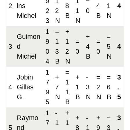
9
1
1
=
2
ins
8
4
1
4
2
2
1
0
Michel
B
B
N
3
N
N
1
=
+
Guimon
+
=
9
1
1
=
=
3
d
4
5
4
0
3
2
0
0
Michel
B
N
4
B
N
1
=
Jobin
+
+
-
=
=
3
7
1
4
Gilles
7
1
3
2
6
.
9
1
G.
N
B
N
N
B
5
5
B
1
-
+
Raymo
+
-
+
=
3
7
1
1
5
nd
8
1
9
3
.