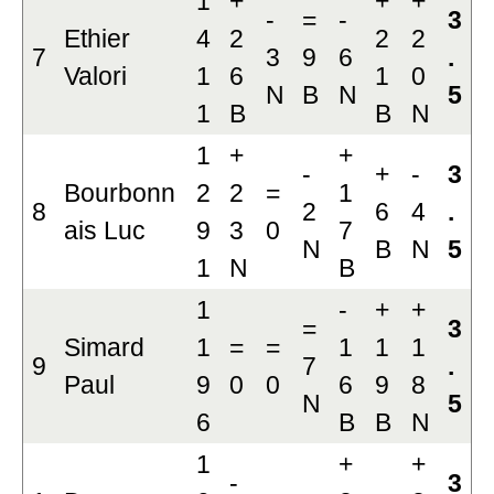
1
+
+
+
-
=
-
3
Ethier
4
2
2
2
7
3
9
6
.
Valori
1
6
1
0
N
B
N
5
1
B
B
N
1
+
+
-
+
-
3
Bourbonn
2
2
=
1
8
2
6
4
.
ais Luc
9
3
0
7
N
B
N
5
1
N
B
1
-
+
+
=
3
Simard
1
=
=
1
1
1
9
7
.
Paul
9
0
0
6
9
8
N
5
6
B
B
N
1
+
+
-
3