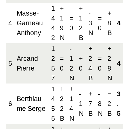
1
+
+
Masse-
-
+
4
1
=
1
=
4
Garneau
3
8
4
4
9
0
2
0
Anthony
N
B
2
N
B
1
-
+
+
Arcand
2
=
1
+
2
=
2
5
4
Pierre
5
0
2
0
4
0
8
7
N
B
N
1
+
+
-
+
-
=
3
Berthiau
4
2
1
6
1
7
8
2
.
me Serge
5
2
4
N
B
N
B
5
5
B
N