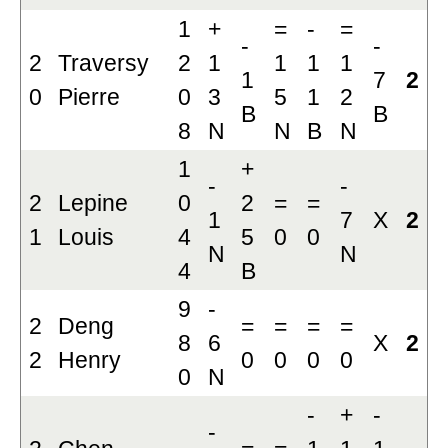
1
+
=
-
=
-
-
2
Traversy
2
1
1
1
1
1
7
2
0
Pierre
0
3
5
1
2
B
B
8
N
N
B
N
1
+
-
-
2
Lepine
0
2
=
=
1
7
X
2
1
Louis
4
5
0
0
N
N
4
B
9
-
2
Deng
=
=
=
=
8
6
X
2
2
Henry
0
0
0
0
0
N
-
+
-
-