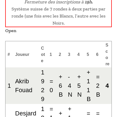
Fermeture des inscriptions à
19h.
Système suisse de 7 rondes à deux parties par
ronde (une fois avec les Blancs, l’autre avec les
Noirs.
Open
S
C
c
#
Joueur
ot
1
2
3
4
5
6
o
e
re
1
+
+
-
+
=
Akrib
9
=
1
1
6
4
5
2
4
Fouad
2
0
1
B
N
N
B
9
B
1
=
+
Desjard
+
=
=