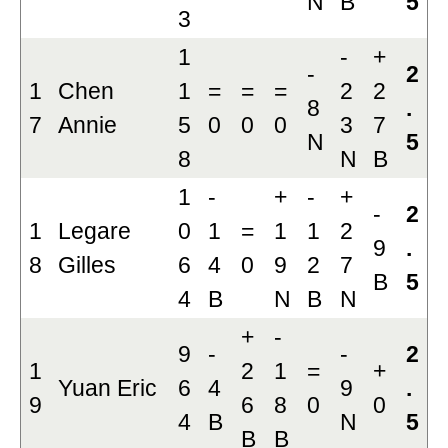
N
B
5
3
1
-
+
-
2
1
Chen
1
=
=
=
2
2
8
.
7
Annie
5
0
0
0
3
7
N
5
8
N
B
1
-
+
-
+
-
2
1
Legare
0
1
=
1
1
2
9
.
8
Gilles
6
4
0
9
2
7
B
5
4
B
N
B
N
+
-
9
-
-
2
1
2
1
=
+
Yuan Eric
6
4
9
.
9
6
8
0
0
4
B
N
5
B
B