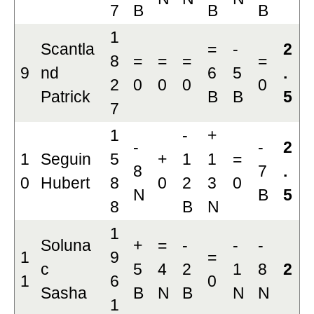
7
B
B
B
1
Scantla
=
-
2
8
=
=
=
=
9
nd
6
5
.
2
0
0
0
0
Patrick
B
B
5
7
1
-
+
-
-
2
1
Seguin
5
+
1
1
=
8
7
.
0
Hubert
8
0
2
3
0
N
B
5
8
B
N
1
Soluna
+
=
-
-
-
1
9
=
c
5
4
2
1
8
2
1
6
0
Sasha
B
N
B
N
N
1