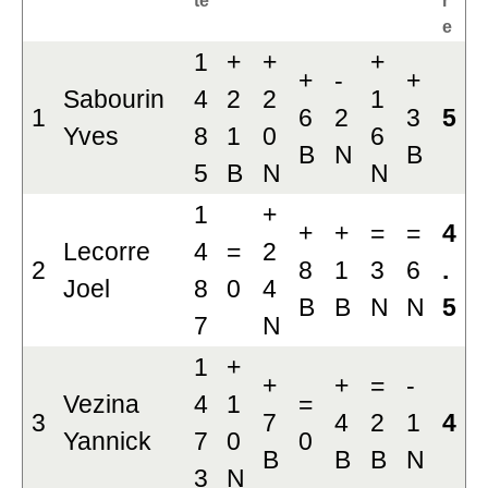
e
1
+
+
+
+
-
+
Sabourin
4
2
2
1
1
6
2
3
5
Yves
8
1
0
6
B
N
B
5
B
N
N
1
+
+
+
=
=
4
Lecorre
4
=
2
2
8
1
3
6
.
Joel
8
0
4
B
B
N
N
5
7
N
1
+
+
+
=
-
Vezina
4
1
=
3
7
4
2
1
4
Yannick
7
0
0
B
B
B
N
3
N