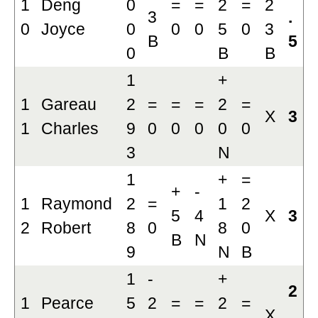
1
Deng
0
=
=
2
=
2
3
.
0
Joyce
0
0
0
5
0
3
B
5
0
B
B
1
+
1
Gareau
2
=
=
=
2
=
X
3
1
Charles
9
0
0
0
0
0
3
N
1
+
=
+
-
1
Raymond
2
=
1
2
5
4
X
3
2
Robert
8
0
8
0
B
N
9
N
B
1
-
+
2
1
Pearce
5
2
=
=
2
=
X
.