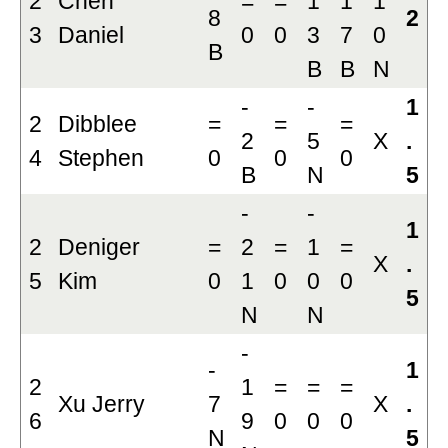
2
Chen
=
=
1
1
1
8
2
3
Daniel
0
0
3
7
0
B
B
B
N
-
-
1
2
Dibblee
=
=
=
2
5
X
.
4
Stephen
0
0
0
B
N
5
-
-
1
2
Deniger
=
2
=
1
=
X
.
5
Kim
0
1
0
0
0
5
N
N
-
-
1
2
1
=
=
=
Xu Jerry
7
X
.
6
9
0
0
0
N
5