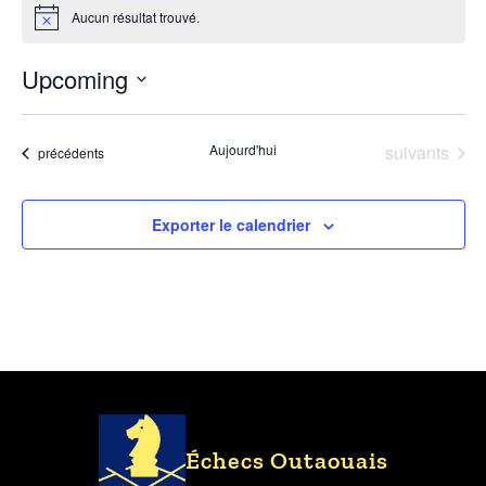
Aucun résultat trouvé.
Notice
Upcoming
Choisir
la
Évènements
Aujourd'hui
suivants
Évènements
date.
précédents
Exporter le calendrier
Échecs Outaouais