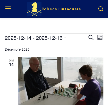
Échecs Outaouais
Évènements
2025-12-14
 - 
2025-12-16
Év
Évène
Recherche
Liste
Vi
Choisir
Search
la
Décembre 2025
Nav
date.
and
DIM
14
Views
Naviga