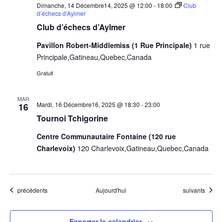
Dimanche, 14 Décembre14, 2025 @ 12:00
-
18:00
Club
d’échecs d’Aylmer
Club d’échecs d’Aylmer
Pavillon Robert-Middlemiss (1 Rue Principale)
1 rue
Principale,Gatineau,Quebec,Canada
Gratuit
MAR
Mardi, 16 Décembre16, 2025 @ 18:30
-
23:00
16
Tournoi Tchigorine
Centre Communautaire Fontaine (120 rue
Charlevoix)
120 Charlevoix,Gatineau,Quebec,Canada
Évènements
Évènements
précédents
Aujourd'hui
suivants
Exporter le calendrier